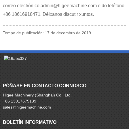
correo electrónico admin@higeemachine.com e do teléfono
+86 18616918471. Déixanos discutir xuntos.
Tempo de publicación: 17 de decembro de 2019
PÓÑASE EN CONTACTO CONNOSCO
Higee Machinery (Shanghai) Co., Ltd.
+86 13917675139
sales@higeemachine.com
BOLETÍN INFORMATIVO