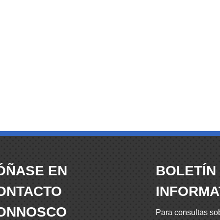
ÓÑASE EN
BOLETÍN
ONTACTO
INFORMA
ONNOSCO
Para consultas so